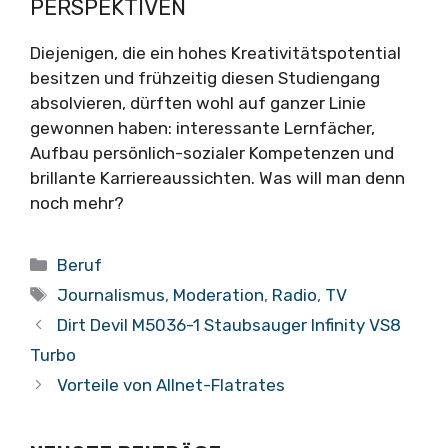
PERSPEKTIVEN
Diejenigen, die ein hohes Kreativitätspotential
besitzen und frühzeitig diesen Studiengang
absolvieren, dürften wohl auf ganzer Linie
gewonnen haben: interessante Lernfächer,
Aufbau persönlich-sozialer Kompetenzen und
brillante Karriereaussichten. Was will man denn
noch mehr?
Kategorien
Beruf
Schlagwörter
Journalismus
,
Moderation
,
Radio
,
TV
Dirt Devil M5036-1 Staubsauger Infinity VS8
Turbo
Vorteile von Allnet-Flatrates