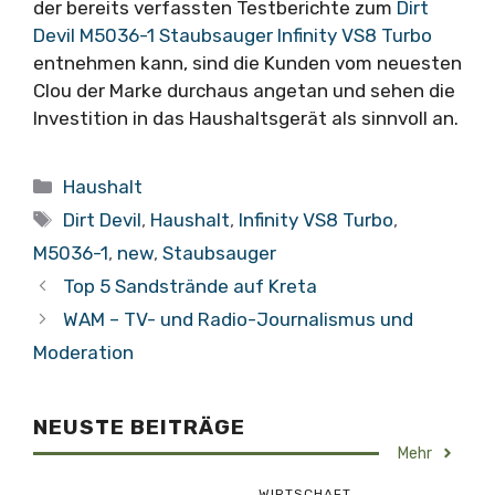
der bereits verfassten Testberichte zum
Dirt
Devil M5036-1 Staubsauger Infinity VS8 Turbo
entnehmen kann, sind die Kunden vom neuesten
Clou der Marke durchaus angetan und sehen die
Investition in das Haushaltsgerät als sinnvoll an.
Kategorien
Haushalt
Schlagwörter
Dirt Devil
,
Haushalt
,
Infinity VS8 Turbo
,
M5036-1
,
new
,
Staubsauger
Top 5 Sandstrände auf Kreta
WAM – TV- und Radio-Journalismus und
Moderation
NEUSTE BEITRÄGE
Mehr
WIRTSCHAFT