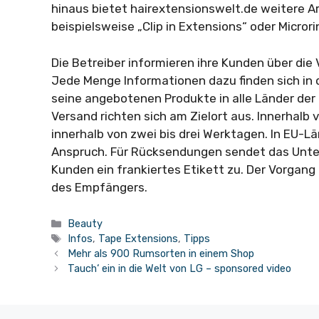
hinaus bietet hairextensionswelt.de weitere A
beispielsweise „Clip in Extensions“ oder Microri
Die Betreiber informieren ihre Kunden über di
Jede Menge Informationen dazu finden sich in 
seine angebotenen Produkte in alle Länder der
Versand richten sich am Zielort aus. Innerhalb
innerhalb von zwei bis drei Werktagen. In EU-L
Anspruch. Für Rücksendungen sendet das Unt
Kunden ein frankiertes Etikett zu. Der Vorgan
des Empfängers.
Kategorien
Beauty
Schlagwörter
Infos
,
Tape Extensions
,
Tipps
Mehr als 900 Rumsorten in einem Shop
Tauch‘ ein in die Welt von LG – sponsored video