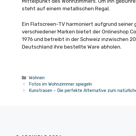
Mittelpunkt des Wohnzimmers. Um ihn gebühren
steht auf einem metallischen Regal.
Ein Flatscreen-TV harmoniert aufgrund seiner g
verschiedener Marken bietet der Onlineshop C
1976 und betreibt in der Schweiz inzwischen 20
Deutschland ihre bestellte Ware abholen.
Kategorien
Wohnen
Fotos im Wohnzimmer spiegeln
Kunstrasen – Die perfekte Alternative zum natürlic