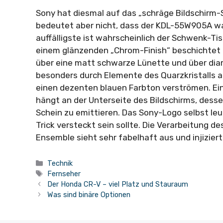
Sony hat diesmal auf das „schräge Bildschirm-
bedeutet aber nicht, dass der KDL-55W905A wa
auffälligste ist wahrscheinlich der Schwenk-Ti
einem glänzenden „Chrom-Finish“ beschichtet i
über eine matt schwarze Lünette und über dia
besonders durch Elemente des Quarzkristalls a
einen dezenten blauen Farbton verströmen. Eine
hängt an der Unterseite des Bildschirms, dess
Schein zu emittieren. Das Sony-Logo selbst leuc
Trick versteckt sein sollte. Die Verarbeitung 
Ensemble sieht sehr fabelhaft aus und injiziert
Kategorien
Technik
Schlagwörter
Fernseher
Der Honda CR-V – viel Platz und Stauraum
Was sind binäre Optionen