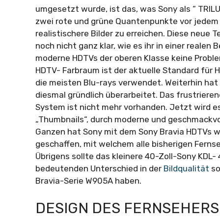
umgesetzt wurde, ist das, was Sony als “ TRIL
zwei rote und grüne Quantenpunkte vor jedem 
realistischere Bilder zu erreichen. Diese neue T
noch nicht ganz klar, wie es ihr in einer realen
moderne HDTVs der oberen Klasse keine Problem
HDTV- Farbraum ist der aktuelle Standard für 
die meisten Blu-rays verwendet. Weiterhin hat
diesmal gründlich überarbeitet. Das frustrier
System ist nicht mehr vorhanden. Jetzt wird e
„Thumbnails“, durch moderne und geschmackvol
Ganzen hat Sony mit dem Sony Bravia HDTVs wa
geschaffen, mit welchem alle bisherigen Ferns
Übrigens sollte das kleinere 40-Zoll-Sony KD
bedeutenden Unterschied in der
Bildqualität
so
Bravia-Serie W905A haben.
DESIGN DES FERNSEHERS