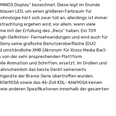
UMINOS Display“ bezeichnet. Diese legt im Grunde
blauen LED, um einen größeren Farbraum für
echnologie hört sich zwar toll an, allerdings ist immer
 Betrachtung ergehen wird, vor allem, wenn viele
e mit der Erfüllung des „Recs“ haben. Ein 709
High-Definition- Fernsehsendungen und wird auch für
 Sony seine grafische Benutzeroberfläche (GUI)
end umständliche XMB (Akronym für Xross Media Bar)-
s von der sehr ansprechenden Plattform
le Animation und Schriften, ersetzt. Im Großen und
hrscheinlich das beste Gerät seinerseits
ehgeräte der Bravia-Serie übertroffen wurden.
L- 40W905A sowie das 46-Zoll KDL- 46W905A keinen
wie anderen Spezifikationen innerhalb der gesamten