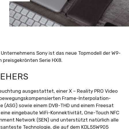
s Unternehmens Sony ist das neue Topmodell der W9-
ch preisgekrönten Serie HX8.
SEHERS
leuchtung ausgestattet, einer X – Reality PRO Video
z bewegungskompensierten Frame-Interpolation-
rille (ASG) sowie einem DVB-THD und einem Freesat
r eine eingebaute WiFi-Konnektivität, One-Touch NFC
nment Network (SEN) und unterstützt natürlich alle
essanteste Technologie, die auf dem KDL55W905