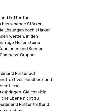
nand Futter für
o bestehende Stärken
le Lösungen noch stärker
den werden. In den
chtige Meilensteine
 Kundinnen und Kunden
e Compass-Gruppe
rdinand Futter auf
onstruktives Feedback und
esentliche
ubringen. Gleichzeitig
nliche Ebene nicht zu
erdinand Futter treffend
ung proaktiv