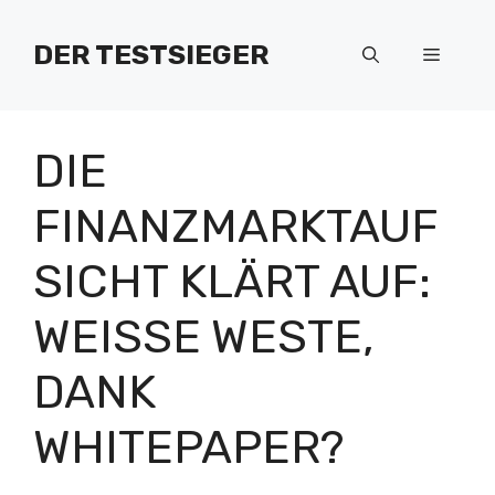
Zum
Inhalt
DER TESTSIEGER
Menü
springen
DIE
FINANZMARKTAUF
SICHT KLÄRT AUF:
WEISSE WESTE, D
ANK W
HITEPAPER?