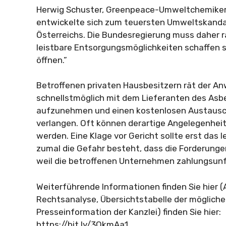
Herwig Schuster, Greenpeace-Umweltchemiker
entwickelte sich zum teuersten Umweltskandal
Österreichs. Die Bundesregierung muss daher r
leistbare Entsorgungsmöglichkeiten schaffen
öffnen.”
Betroffenen privaten Hausbesitzern rät der An
schnellstmöglich mit dem Lieferanten des Asb
aufzunehmen und einen kostenlosen Austausch
verlangen. Oft können derartige Angelegenhei
werden. Eine Klage vor Gericht sollte erst das le
zumal die Gefahr besteht, dass die Forderungen
weil die betroffenen Unternehmen zahlungsun
Weiterführende Informationen finden Sie hier (
Rechtsanalyse, Übersichtstabelle der möglich
Presseinformation der Kanzlei) finden Sie hier:
https://bit.ly/3QkmAa1