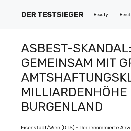
Zum
Inhalt
DER TESTSIEGER
Beauty
Beruf
springen
ASBEST-SKANDAL:
GEMEINSAM MIT G
AMTSHAFTUNGSKL
MILLIARDENHÖHE
BURGENLAND
Eisenstadt/Wien (OTS) – Der renommierte Anwa