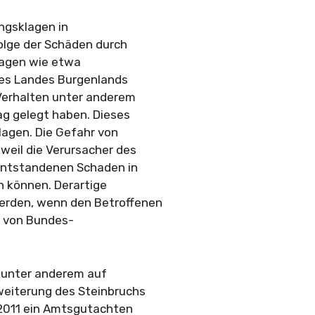
ngsklagen in
olge der Schäden durch
lagen wie etwa
es Landes Burgenlands
Verhalten unter anderem
g gelegt haben. Dieses
lagen. Die Gefahr von
eil die Verursacher des
 entstandenen Schaden in
n können. Derartige
rden, wenn den Betroffenen
n von Bundes-
n unter anderem auf
eiterung des Steinbruchs
 2011 ein Amtsgutachten