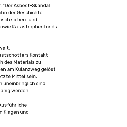
: “Der Asbest-Skandal
 in der Geschichte
asch sichere und
 sowie Katastrophenfonds
walt,
estschotters Kontakt
 des Materials zu
ten am Kulanzweg gelöst
tzte Mittel sein,
 uneinbringlich sind,
fähig werden.
Ausführliche
en Klagen und