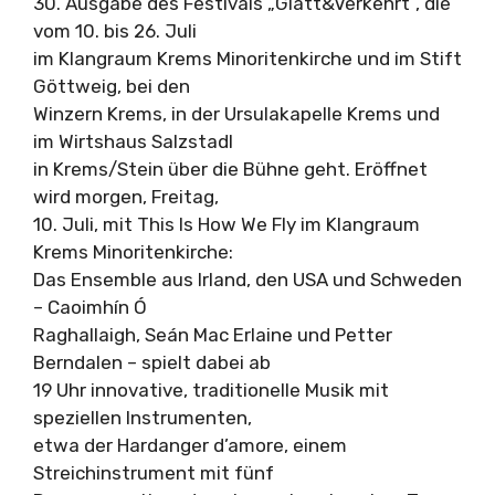
30. Ausgabe des Festivals „Glatt&Verkehrt“, die
vom 10. bis 26. Juli
im Klangraum Krems Minoritenkirche und im Stift
Göttweig, bei den
Winzern Krems, in der Ursulakapelle Krems und
im Wirtshaus Salzstadl
in Krems/Stein über die Bühne geht. Eröffnet
wird morgen, Freitag,
10. Juli, mit This Is How We Fly im Klangraum
Krems Minoritenkirche:
Das Ensemble aus Irland, den USA und Schweden
– Caoimhín Ó
Raghallaigh, Seán Mac Erlaine und Petter
Berndalen – spielt dabei ab
19 Uhr innovative, traditionelle Musik mit
speziellen Instrumenten,
etwa der Hardanger d’amore, einem
Streichinstrument mit fünf