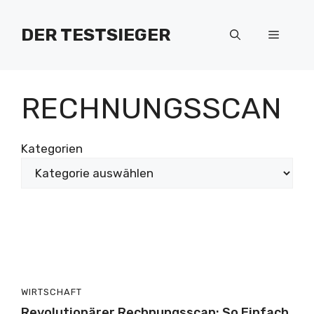
Zum
Inhalt
DER TESTSIEGER
Menü
springen
RECHNUNGSSCAN
Kategorien
WIRTSCHAFT
Revolutionärer Rechnungsscan: So Einfach