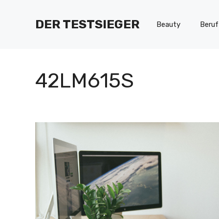
Zum
Inhalt
DER TESTSIEGER
Beauty
Beruf
springen
42LM615S