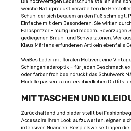
Die hochwertigen Lederschuhe stellen eine Komb
weiche Naturprodukt verarbeiten die Hersteller
Schuh, der sich bequem an den Fuß schmiegt. P
Einfache mit dem Besonderen. Sie wirken durch
Farbspritzer – mutig und modern. Bevorzugen Si
gediegenen Braun- und Schwarztönen. Wer ausge
Klaus Märtens erfundenen Artikeln ebenfalls Ge
Weißes Leder mit floralen Motiven, eine Vinta
Schlangenlederoptik – für jeden Geschmack exis
oder farbenfroh beeindruckt das Schuhwerk Mä
Modelle passen zu unterschiedlichen Outfits u
MIT TASCHEN UND KLEID
Zurückhaltend und bieder stellt bei Fashionbeg
Accessoire Ihren Look aufzuwerten, eignen sic
intensiven Nuancen. Beispielsweise tragen di