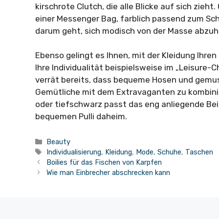
kirschrote Clutch, die alle Blicke auf sich zieh
einer Messenger Bag, farblich passend zum Schl
darum geht, sich modisch von der Masse abzu
Ebenso gelingt es Ihnen, mit der Kleidung Ihren
Ihre Individualität beispielsweise im „Leisure-
verrät bereits, dass bequeme Hosen und gemu
Gemütliche mit dem Extravaganten zu kombinie
oder tiefschwarz passt das eng anliegende B
bequemen Pulli daheim.
Kategorien
Beauty
Schlagwörter
Individualisierung
,
Kleidung
,
Mode
,
Schuhe
,
Taschen
Boilies für das Fischen von Karpfen
Wie man Einbrecher abschrecken kann