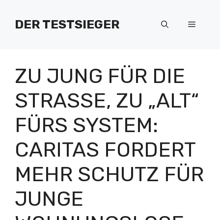
Zum
Inhalt
DER TESTSIEGER
Menü
springen
ZU JUNG FÜR DIE
STRASSE, ZU „ALT“ F
ÜRS SYSTEM: C
ARITAS FORDERT M
EHR SCHUTZ FÜR J
UNGE W