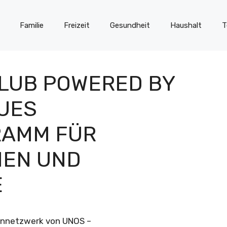
Familie
Freizeit
Gesundheit
Haushalt
T
LUB POWERED BY
UES
RAMM FÜR
EN UND
E
uennetzwerk von UNOS –