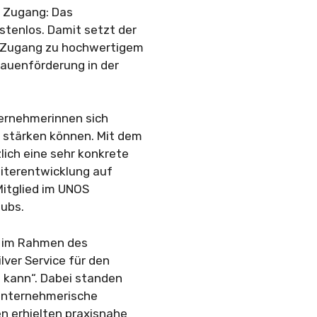
e Zugang: Das
stenlos. Damit setzt der
n Zugang zu hochwertigem
rauenförderung in der
ternehmerinnen sich
g stärken können. Mit dem
ich eine sehr konkrete
eiterentwicklung auf
Mitglied im UNOS
ubs.
e im Rahmen des
ver Service für den
n kann“. Dabei standen
 unternehmerische
en erhielten praxisnahe