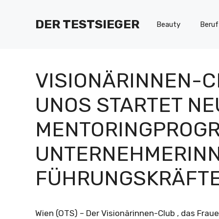
Zum
Inhalt
DER TESTSIEGER
Beauty
Beruf
springen
VISIONÄRINNEN-C
UNOS STARTET NE
MENTORINGPROG
UNTERNEHMERINN
FÜHRUNGSKRÄFT
Wien (OTS) – Der Visionärinnen-Club , das Fra