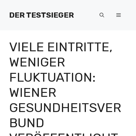
Zum
Inhalt
DER TESTSIEGER
Menü
springen
VIELE EINTRITTE,
WENIGER
FLUKTUATION:
WIENER
GESUNDHEITSVER
BUND