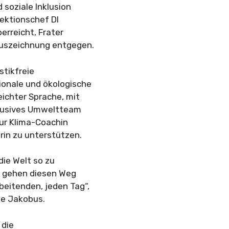
soziale Inklusion
Sektionschef DI
erreicht, Frater
Auszeichnung entgegen.
stikfreie
ionale und ökologische
eichter Sprache, mit
nklusives Umweltteam
zur Klima-Coachin
rin zu unterstützen.
ie Welt so zu
ir gehen diesen Weg
beitenden, jeden Tag“,
te Jakobus.
 die