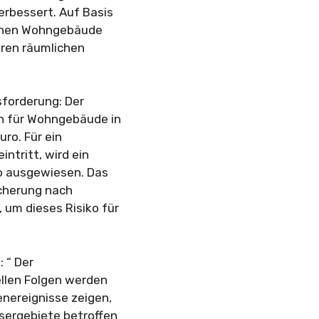
erbessert. Auf Basis
ionen Wohngebäude
eren räumlichen
sforderung: Der
n für Wohngebäude in
uro. Für ein
intritt, wird ein
ro ausgewiesen. Das
icherung nach
um dieses Risiko für
 “ Der
ellen Folgen werden
enereignisse zeigen,
sergebiete betroffen