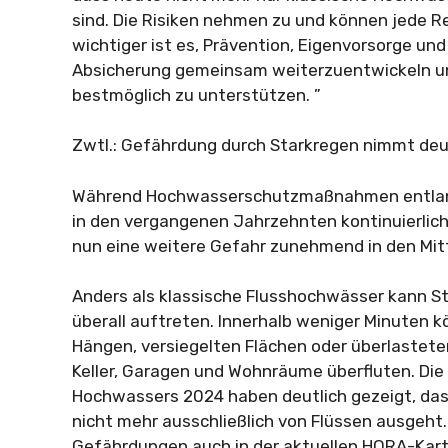
sind. Die Risiken nehmen zu und können jede R
wichtiger ist es, Prävention, Eigenvorsorge und 
Absicherung gemeinsam weiterzuentwickeln un
bestmöglich zu unterstützen. ”
Zwtl.: Gefährdung durch Starkregen nimmt deu
Während Hochwasserschutzmaßnahmen entlan
in den vergangenen Jahrzehnten kontinuierlic
nun eine weitere Gefahr zunehmend in den Mitt
Anders als klassische Flusshochwässer kann S
überall auftreten. Innerhalb weniger Minuten
Hängen, versiegelten Flächen oder überlaste
Keller, Garagen und Wohnräume überfluten. Die
Hochwassers 2024 haben deutlich gezeigt, da
nicht mehr ausschließlich von Flüssen ausgeht
Gefährdungen auch in der aktuellen HORA-Kar