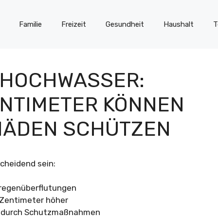
Familie
Freizeit
Gesundheit
Haushalt
T
 HOCHWASSER:
ENTIMETER KÖNNEN
HÄDEN SCHÜTZEN
cheidend sein:
kregenüberflutungen
 Zentimeter höher
ch durch Schutzmaßnahmen