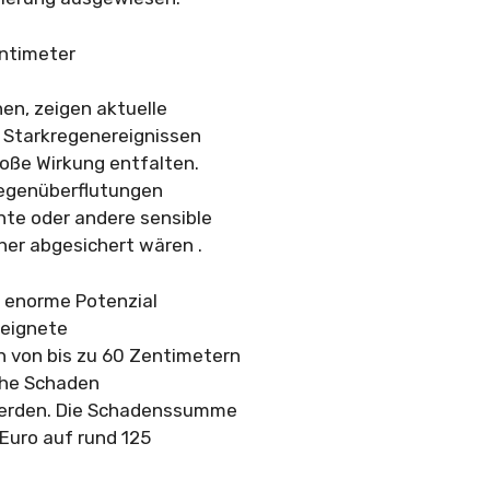
entimeter
n, zeigen aktuelle
i Starkregenereignissen
oße Wirkung entfalten.
regenüberflutungen
te oder andere sensible
her abgesichert wären .
s enorme Potenzial
eeignete
von bis zu 60 Zentimetern
iche Schaden
 werden. Die Schadenssumme
 Euro auf rund 125