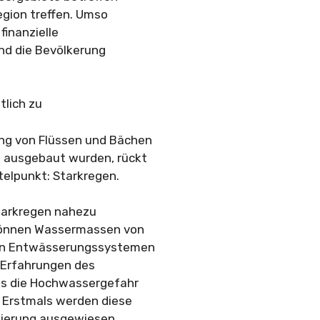
egion treffen. Umso
finanzielle
d die Bevölkerung
tlich zu
g von Flüssen und Bächen
h ausgebaut wurden, rückt
elpunkt: Starkregen.
tarkregen nahezu
 können Wassermassen von
ten Entwässerungssystemen
 Erfahrungen des
ss die Hochwassergefahr
. Erstmals werden diese
tierung ausgewiesen.