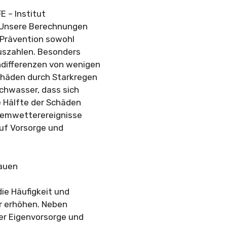
FE – Institut
“ Unsere Berechnungen
n Prävention sowohl
auszahlen. Besonders
ndifferenzen von wenigen
chäden durch Starkregen
ochwasser, dass sich
 Hälfte der Schäden
remwetterereignisse
uf Vorsorge und
bauen
die Häufigkeit und
r erhöhen. Neben
r Eigenvorsorge und