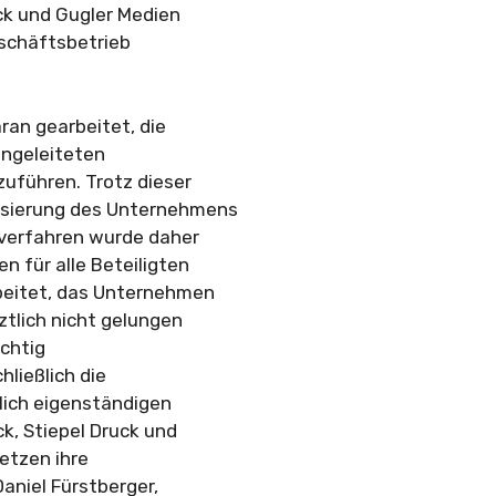
uck und Gugler Medien
eschäftsbetrieb
an gearbeitet, die
ngeleiteten
zuführen. Trotz dieser
lisierung des Unternehmens
gsverfahren wurde daher
 für alle Beteiligten
rbeitet, das Unternehmen
tztlich nicht gelungen
ichtig
ließlich die
lich eigenständigen
k, Stiepel Druck und
etzen ihre
Daniel Fürstberger,