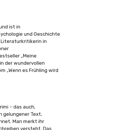
nd ist in
sychologie und Geschichte
iteraturkritikerin in
ener
estseller „Meine
in der wundervollen
m „Wenn es Frühling wird
.
rimi – das auch,
ch gelungener Text,
hnet. Man merkt ihr
chreiben versteht. Das