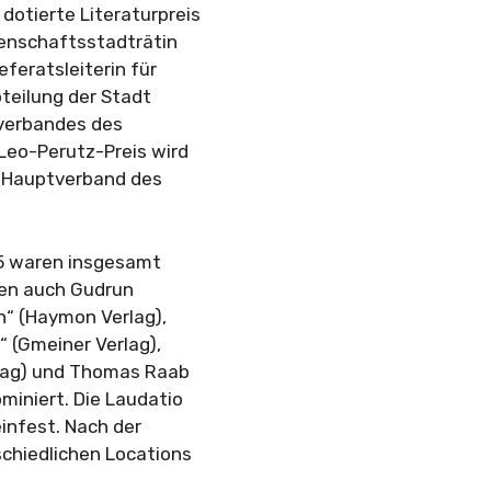
dotierte Literaturpreis
senschaftsstadträtin
feratsleiterin für
bteilung der Stadt
tverbandes des
 Leo-Perutz-Preis wird
 Hauptverband des
25 waren insgesamt
ren auch Gudrun
“ (Haymon Verlag),
 (Gmeiner Verlag),
rlag) und Thomas Raab
miniert. Die Laudatio
einfest. Nach der
schiedlichen Locations