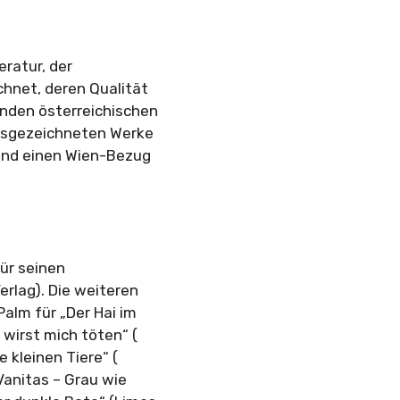
eratur, der
chnet, deren Qualität
nden österreichischen
 ausgezeichneten Werke
und einen Wien-Bezug
für seinen
rlag). Die weiteren
Palm für „Der Hai im
 wirst mich töten“ (
 kleinen Tiere“ (
Vanitas – Grau wie