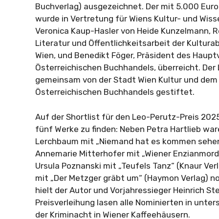
Buchverlag) ausgezeichnet. Der mit 5.000 Euro 
wurde in Vertretung für Wiens Kultur- und Wis
Veronica Kaup-Hasler von Heide Kunzelmann, Re
Literatur und Öffentlichkeitsarbeit der Kultura
Wien, und Benedikt Föger, Präsident des Haup
Österreichischen Buchhandels, überreicht. Der
gemeinsam von der Stadt Wien Kultur und dem
Österreichischen Buchhandels gestiftet.
Auf der Shortlist für den Leo-Perutz-Preis 20
fünf Werke zu finden: Neben Petra Hartlieb wa
Lerchbaum mit „Niemand hat es kommen sehen
Annemarie Mitterhofer mit „Wiener Enzianmord“
Ursula Poznanski mit „Teufels Tanz“ (Knaur Ve
mit „Der Metzger gräbt um“ (Haymon Verlag) no
hielt der Autor und Vorjahressieger Heinrich St
Preisverleihung lasen alle Nominierten in unter
der Kriminacht in Wiener Kaffeehäusern.