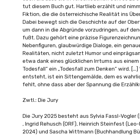
tut diesem Buch gut. Hartlieb erzählt und nimm
Fiktion, die die österreichische Realität ins Übe
Dabei bewegt sich die Geschichte auf der Oberf
um dann in die Abgründe vorzudringen, auf den
fußt. Dazu gehört eine präzise Figurenzeichnun
Nebenfiguren, glaubwürdige Dialoge, ein genau
Realitäten, nicht zuletzt Humor und einprägsa
etwa dank eines glücklichen Irrtums aus einem
Todesfall“ ein „Todesfall zum Denken“ wird. […
entsteht, ist ein Sittengemälde, dem es wahrl
fehlt, ohne dass aber der Spannung die Erzählk
Zwtl.: Die Jury
Die Jury 2025 besteht aus Sylvia Fassl-Vogler (
, Ingrid Rehusch (ORF), Heinrich Steinfest (Leo
2024) und Sascha Wittmann (Buchhandlung Bü