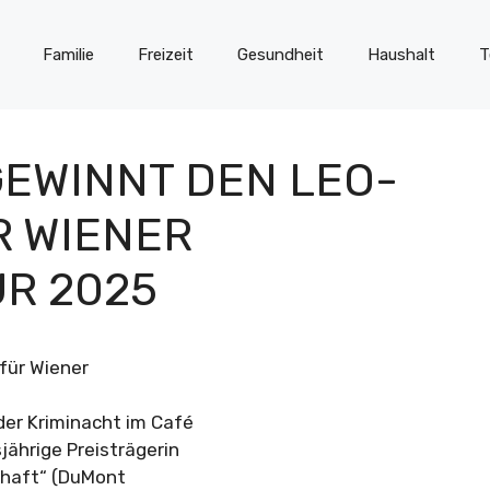
Familie
Freizeit
Gesundheit
Haushalt
T
GEWINNT DEN LEO-
R WIENER
UR 2025
für Wiener
er Kriminacht im Café
jährige Preisträgerin
chaft“ (DuMont