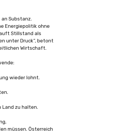
t an Substanz.
e Energiepolitik ohne
uft Stillstand als
n unter Druck“, betont
itlichen Wirtschaft.
dwende:
ung wieder lohnt.
ten.
 Land zu halten.
ng,
len müssen. Österreich