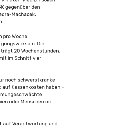
GK gegenüber den
 Fedra-Machacek,
n.
en pro Woche
sorgungswirksam. Die
beträgt 20 Wochenstunden.
it im Schnitt vier
nur noch schwerstkranke
t auf Kassenkosten haben –
 immungeschwächte
ien oder Menschen mit
bt auf Verantwortung und