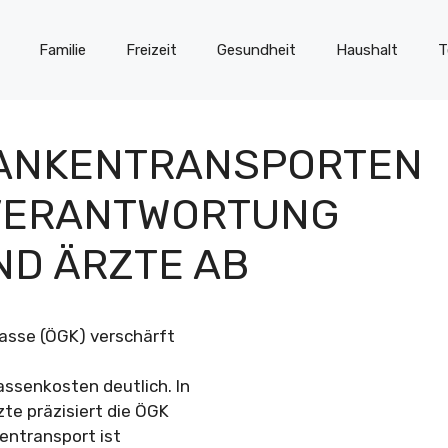
Familie
Freizeit
Gesundheit
Haushalt
T
RANKENTRANSPORTEN
 VERANTWORTUNG
ND ÄRZTE AB
asse (ÖGK) verschärft
ssenkosten deutlich. In
te präzisiert die ÖGK
kentransport ist