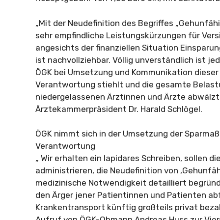
„Mit der Neudefinition des Begriffes „Gehunfäh
sehr empfindliche Leistungskürzungen für Versi
angesichts der finanziellen Situation Einsparu
ist nachvollziehbar. Völlig unverständlich ist je
ÖGK bei Umsetzung und Kommunikation diese
Verantwortung stiehlt und die gesamte Belast
niedergelassenen Ärztinnen und Ärzte abwälzt “,
Ärztekammerpräsident Dr. Harald Schlögel.
ÖGK nimmt sich in der Umsetzung der Sparma
Verantwortung
„ Wir erhalten ein lapidares Schreiben, sollen d
administrieren, die Neudefinition von ‚Gehunfähi
medizinische Notwendigkeit detailliert begründ
den Ärger jener Patientinnen und Patienten abf
Krankentransport künftig großteils privat be
Aufruf von ÖGK-Obmann Andreas Huss zur Vier