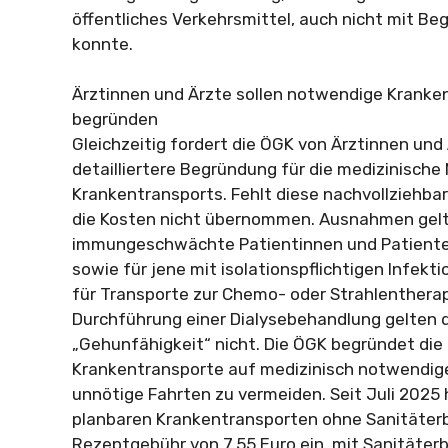
öffentliches Verkehrsmittel, auch nicht mit Be
konnte.
Ärztinnen und Ärzte sollen notwendige Kranken
begründen
Gleichzeitig fordert die ÖGK von Ärztinnen und 
detailliertere Begründung für die medizinische
Krankentransports. Fehlt diese nachvollziehb
die Kosten nicht übernommen. Ausnahmen gelt
immungeschwächte Patientinnen und Patient
sowie für jene mit isolationspflichtigen Infekt
für Transporte zur Chemo- oder Strahlentherap
Durchführung einer Dialysebehandlung gelten d
„Gehunfähigkeit“ nicht. Die ÖGK begründet die
Krankentransporte auf medizinisch notwendige
unnötige Fahrten zu vermeiden. Seit Juli 2025 
planbaren Krankentransporten ohne Sanitäterb
Rezeptgebühr von 7,55 Euro ein, mit Sanitäterb