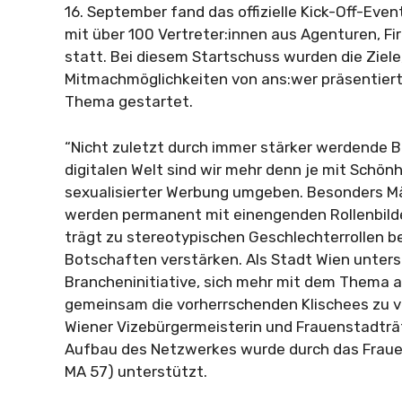
16. September fand das offizielle Kick-Off-Eve
mit über 100 Vertreter:innen aus Agenturen, F
statt. Bei diesem Startschuss wurden die Ziel
Mitmachmöglichkeiten von ans:wer präsentier
Thema gestartet.
“Nicht zuletzt durch immer stärker werdende 
digitalen Welt sind wir mehr denn je mit Schön
sexualisierter Werbung umgeben. Besonders M
werden permanent mit einengenden Rollenbilde
trägt zu stereotypischen Geschlechterrollen b
Botschaften verstärken. Als Stadt Wien unters
Brancheninitiative, sich mehr mit dem Thema
gemeinsam die vorherrschenden Klischees zu ve
Wiener Vizebürgermeisterin und Frauenstadträti
Aufbau des Netzwerkes wurde durch das Frauen
MA 57) unterstützt.