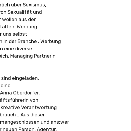
präch über Sexismus,
von Sexualität und
r wollen aus der
stalten. Werbung
r uns selbst
 in der Branche . Werbung
n eine diverse
bich, Managing Partnerin
sind eingeladen,
 eine
 Anna Oberdorfer,
äftsführerin von
h kreative Verantwortung
braucht. Aus dieser
mmengeschlossen und ans:wer
r neuen Person, Agentur,