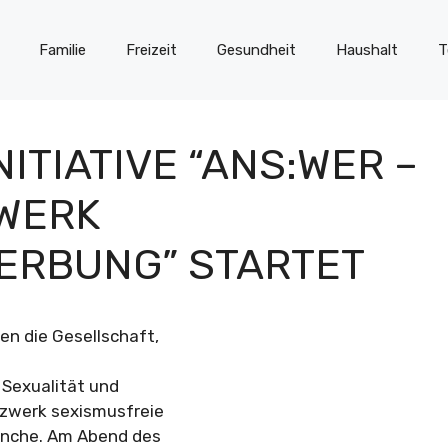
Familie
Freizeit
Gesundheit
Haushalt
T
TIATIVE “ANS:WER –
WERK
ERBUNG” STARTET
n die Gesellschaft,
 Sexualität und
etzwerk sexismusfreie
ranche. Am Abend des