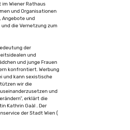
nt im Wiener Rathaus
irmen und Organisationen
e, Angebote und
t und die Vernetzung zum
Bedeutung der
heitsidealen und
ädchen und junge Frauen
rn konfrontiert. Werbung
ei und kann sexistische
tützen wir die
 auseinanderzusetzen und
rändern”, erklärt die
n Kathrin Gaàl . Der
service der Stadt Wien (