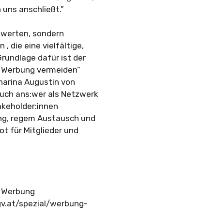
uns anschließt.”
bewerten, sondern
die eine vielfältige,
rundlage dafür ist der
er Werbung vermeiden”
harina Augustin von
auch ans:wer als Netzwerk
akeholder:innen
ng, regem Austausch und
t für Mitglieder und
r Werbung
gv.at/spezial/werbung-