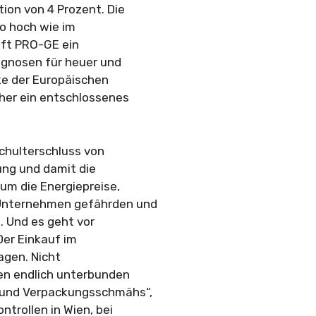
tion von 4 Prozent. Die
so hoch wie im
aft PRO-GE ein
ognosen für heuer und
ke der Europäischen
her ein entschlossenes
chulterschluss von
ung und damit die
 um die Energiepreise,
 Unternehmen gefährden und
. Und es geht vor
Der Einkauf im
agen. Nicht
en endlich unterbunden
- und Verpackungsschmähs“,
ntrollen in Wien, bei