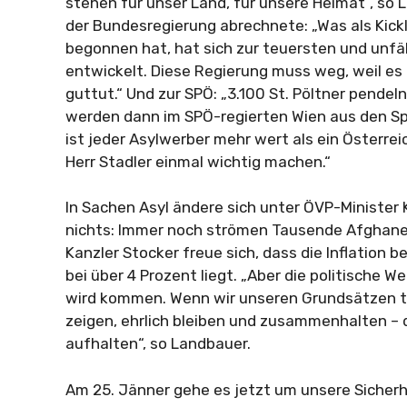
stehen für unser Land, für unsere Heimat“, so 
der Bundesregierung abrechnete: „Was als Kic
begonnen hat, hat sich zur teuersten und unf
entwickelt. Diese Regierung muss weg, weil es
guttut.“ Und zur SPÖ: „3.100 St. Pöltner pendel
werden dann im SPÖ-regierten Wien aus den Sp
ist jeder Asylwerber mehr wert als ein Österrei
Herr Stadler einmal wichtig machen.“
In Sachen Asyl ändere sich unter ÖVP-Minister K
nichts: Immer noch strömen Tausende Afghanen
Kanzler Stocker freue sich, dass die Inflation b
bei über 4 Prozent liegt. „Aber die politische 
wird kommen. Wenn wir unseren Grundsätzen tr
zeigen, ehrlich bleiben und zusammenhalten –
aufhalten“, so Landbauer.
Am 25. Jänner gehe es jetzt um unsere Sicherh