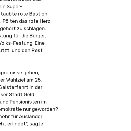
ein Super-
rstaubte rote Bastion
 Pölten das rote Herz
fgehört zu schlagen.
stung für die Bürger,
 Volks-Festung. Eine
ützt, und den Rest
ompromisse geben,
ser Wahlziel am 25.
Geisterfahrt in der
ieser Stadt Geld
 und Pensionisten im
demokratie nur geworden?
 mehr für Ausländer
ht erfindet“, sagte