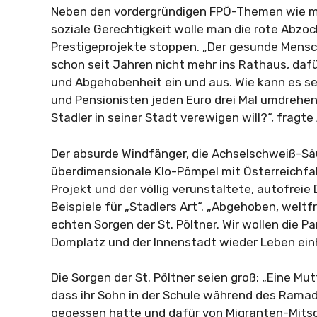
Neben den vordergründigen FPÖ-Themen wie m
soziale Gerechtigkeit wolle man die rote Abzoc
Prestigeprojekte stoppen. „Der gesunde Mensch
schon seit Jahren nicht mehr ins Rathaus, daf
und Abgehobenheit ein und aus. Wie kann es sei
und Pensionisten jeden Euro drei Mal umdrehen
Stadler in seiner Stadt verewigen will?“, fragte
Der absurde Windfänger, die Achselschweiß-Säu
überdimensionale Klo-Pömpel mit Österreichfa
Projekt und der völlig verunstaltete, autofrei
Beispiele für „Stadlers Art“. „Abgehoben, welt
echten Sorgen der St. Pöltner. Wir wollen die P
Domplatz und der Innenstadt wieder Leben ein
Die Sorgen der St. Pöltner seien groß: „Eine Mut
dass ihr Sohn in der Schule während des Ram
gegessen hatte und dafür von Migranten-Mitsc