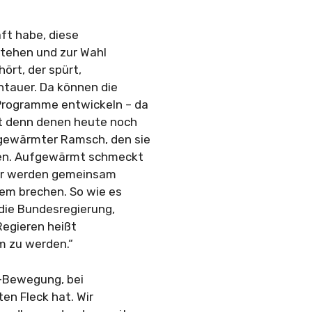
aft habe, diese
stehen und zur Wahl
hört, der spürt,
ntauer. Da können die
Programme entwickeln – da
bt denn denen heute noch
gewärmter Ramsch, den sie
ben. Aufgewärmt schmeckt
„Wir werden gemeinsam
em brechen. So wie es
, die Bundesregierung,
Regieren heißt
m zu werden.“
r-Bewegung, bei
en Fleck hat. Wir