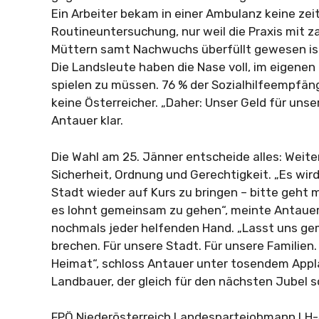
Ein Arbeiter bekam in einer Ambulanz keine ze
Routineuntersuchung, nur weil die Praxis mit z
Müttern samt Nachwuchs überfüllt gewesen ist
Die Landsleute haben die Nase voll, im eigenen
spielen zu müssen. 76 % der Sozialhilfeempfänge
keine Österreicher. „Daher: Unser Geld für unser
Antauer klar.
Die Wahl am 25. Jänner entscheide alles: Weiter
Sicherheit, Ordnung und Gerechtigkeit. „Es wird
Stadt wieder auf Kurs zu bringen – bitte geht 
es lohnt gemeinsam zu gehen“, meinte Antauer
nochmals jeder helfenden Hand. „Lasst uns ge
brechen. Für unsere Stadt. Für unsere Familien.
Heimat“, schloss Antauer unter tosendem App
Landbauer, der gleich für den nächsten Jubel s
FPÖ Niederösterreich Landesparteiobmann LH-S