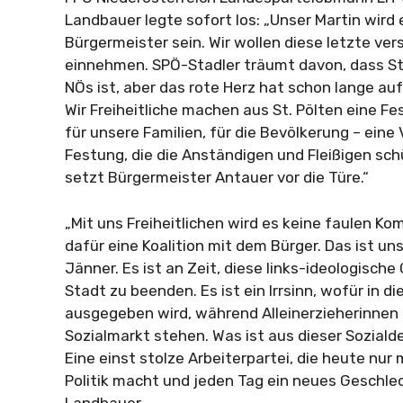
Landbauer legte sofort los: „Unser Martin wird 
Bürgermeister sein. Wir wollen diese letzte ve
einnehmen. SPÖ-Stadler träumt davon, dass St.
NÖs ist, aber das rote Herz hat schon lange au
Wir Freiheitliche machen aus St. Pölten eine Fe
für unsere Familien, für die Bevölkerung – eine
Festung, die die Anständigen und Fleißigen sch
setzt Bürgermeister Antauer vor die Türe.“
„Mit uns Freiheitlichen wird es keine faulen K
dafür eine Koalition mit dem Bürger. Das ist un
Jänner. Es ist an Zeit, diese links-ideologische 
Stadt zu beenden. Es ist ein Irrsinn, wofür in d
ausgegeben wird, während Alleinerzieherinnen
Sozialmarkt stehen. Was ist aus dieser Sozial
Eine einst stolze Arbeiterpartei, die heute nur
Politik macht und jeden Tag ein neues Geschlec
Landbauer.