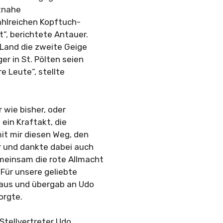
itnahe
ahlreichen Kopftuch-
“, berichtete Antauer.
 Land die zweite Geige
r in St. Pölten seien
e Leute“, stellte
 wie bisher, oder
 ein Kraftakt, die
mit mir diesen Weg, den
 und dankte dabei auch
meinsam die rote Allmacht
 Für unsere geliebte
laus und übergab an Udo
orgte.
tellvertreter Udo