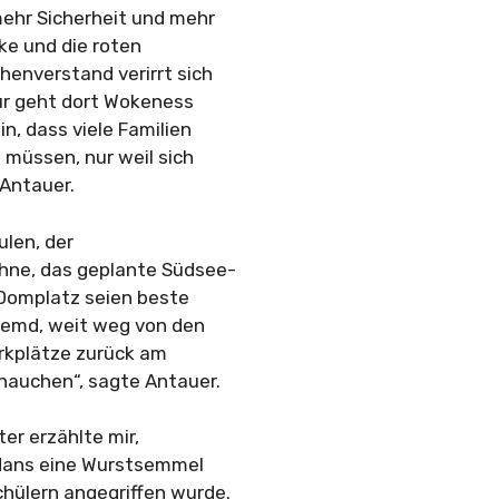
ehr Sicherheit und mehr
ke und die roten
enverstand verirrt sich
ür geht dort Wokeness
n, dass viele Familien
 müssen, nur weil sich
 Antauer.
len, der
hne, das geplante Südsee-
e Domplatz seien beste
fremd, weit weg von den
arkplätze zurück am
hauchen“, sagte Antauer.
ter erzählte mir,
adans eine Wurstsemmel
hülern angegriffen wurde.