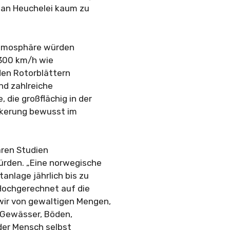
 an Heuchelei kaum zu
 Atmosphäre würden
 300 km/h wie
den Rotorblättern
und zahlreiche
die großflächig in der
lkerung bewusst im
aren Studien
ürden. „Eine norwegische
anlage jährlich bis zu
Hochgerechnet auf die
wir von gewaltigen Mengen,
, Gewässer, Böden,
 der Mensch selbst