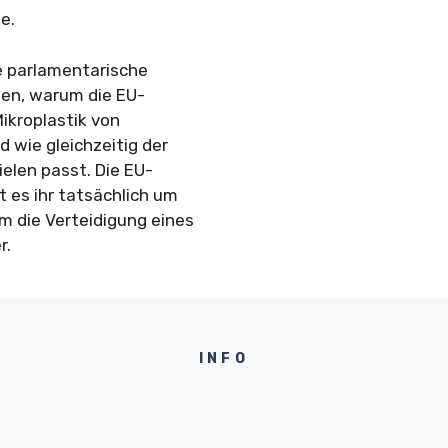
e.
e parlamentarische
sen, warum die EU-
kroplastik von
 wie gleichzeitig der
elen passt. Die EU-
 es ihr tatsächlich um
 die Verteidigung eines
r.
INFO