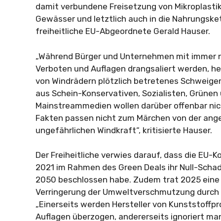
damit verbundene Freisetzung von Mikroplastik 
Gewässer und letztlich auch in die Nahrungskett
freiheitliche EU-Abgeordnete Gerald Hauser.
„Während Bürger und Unternehmen mit immer n
Verboten und Auflagen drangsaliert werden, he
von Windrädern plötzlich betretenes Schweigen
aus Schein-Konservativen, Sozialisten, Grünen 
Mainstreammedien wollen darüber offenbar nic
Fakten passen nicht zum Märchen von der angeb
ungefährlichen Windkraft“, kritisierte Hauser.
Der Freiheitliche verwies darauf, dass die EU-
2021 im Rahmen des Green Deals ihr Null-Schads
2050 beschlossen habe. Zudem trat 2025 eine
Verringerung der Umweltverschmutzung durch Mi
„Einerseits werden Hersteller von Kunststoff
Auflagen überzogen, andererseits ignoriert m