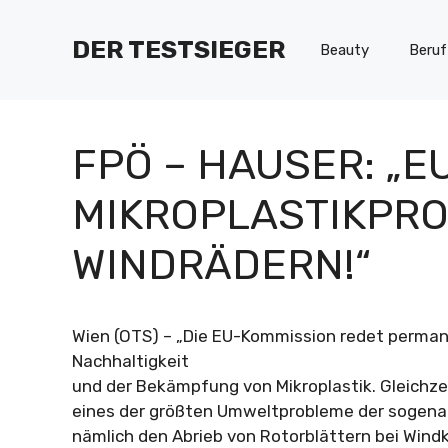
Zum
Inhalt
DER TESTSIEGER
Beauty
Beruf
springen
FPÖ – HAUSER: „
MIKROPLASTIKPR
WINDRÄDERN!“
Wien (OTS) – „Die EU-Kommission redet perma
Nachhaltigkeit
und der Bekämpfung von Mikroplastik. Gleichze
eines der größten Umweltprobleme der sogen
nämlich den Abrieb von Rotorblättern bei Wind