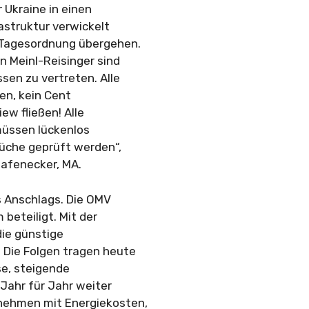
 Ukraine in einen
astruktur verwickelt
r Tagesordnung übergehen.
 Meinl-Reisinger sind
sen zu vertreten. Alle
en, kein Cent
ew fließen! Alle
 müssen lückenlos
üche geprüft werden“,
Hafenecker, MA.
s Anschlags. Die OMV
 beteiligt. Mit der
die günstige
 Die Folgen tragen heute
se, steigende
Jahr für Jahr weiter
rnehmen mit Energiekosten,