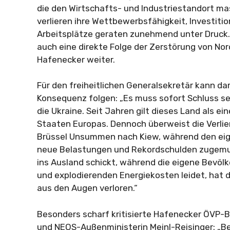
die den Wirtschafts- und Industriestandort m
verlieren ihre Wettbewerbsfähigkeit, Investiti
Arbeitsplätze geraten zunehmend unter Druck. 
auch eine direkte Folge der Zerstörung von Nor
Hafenecker weiter.
Für den freiheitlichen Generalsekretär kann da
Konsequenz folgen: „Es muss sofort Schluss s
die Ukraine. Seit Jahren gilt dieses Land als ei
Staaten Europas. Dennoch überweist die Verli
Brüssel Unsummen nach Kiew, während den eig
neue Belastungen und Rekordschulden zugemut
ins Ausland schickt, während die eigene Bevöl
und explodierenden Energiekosten leidet, hat di
aus den Augen verloren.“
Besonders scharf kritisierte Hafenecker ÖVP-
und NEOS-Außenministerin Meinl-Reisinger: „Be