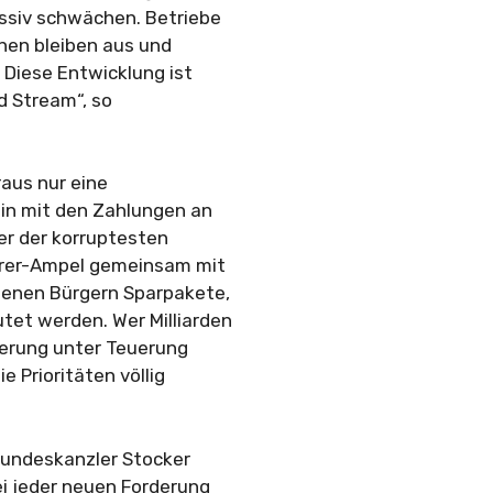
assiv schwächen. Betriebe
onen bleiben aus und
Diese Entwicklung ist
d Stream“, so
raus nur eine
ein mit den Zahlungen an
ner der korruptesten
erer-Ampel gemeinsam mit
enen Bürgern Sparpakete,
et werden. Wer Milliarden
kerung unter Teuerung
e Prioritäten völlig
Bundeskanzler Stocker
i jeder neuen Forderung