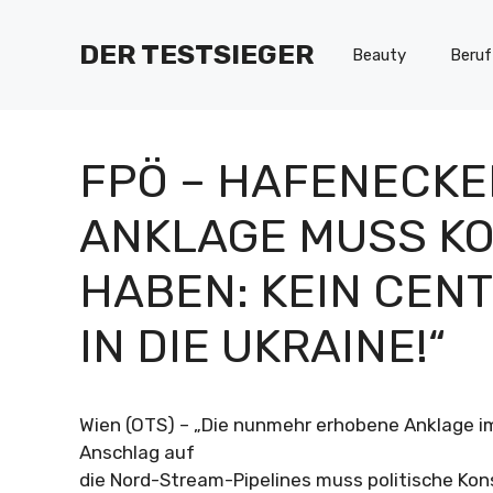
Zum
Inhalt
DER TESTSIEGER
Beauty
Beruf
springen
FPÖ – HAFENECKE
ANKLAGE MUSS K
HABEN: KEIN CEN
IN DIE UKRAINE!“
Wien (OTS) – „Die nunmehr erhobene Anklage
Anschlag auf
die Nord-Stream-Pipelines muss politische K