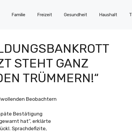
Familie
Freizeit
Gesundheit
Haushalt
T
BILDUNGSBANKROTT
ZT STEHT GANZ
DEN TRÜMMERN!“
hlwollenden Beobachtern
 späte Bestätigung
gewarnt hat“, erklärte
ckl. Sprachdefizite,