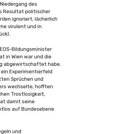
r Niedergang des
s Resultat politischer
en ignoriert, lächerlich
me virulent und in
ückl.
NEOS-Bildungsminister
at in Wien war und die
ig abgewirtschaftet habe.
ein Experimentierfeld
lotten Sprüchen und
ers wechselte, hofften
hen Trostlosigkeit,
hat damit seine
nahtlos auf Bundesebene
egeln und