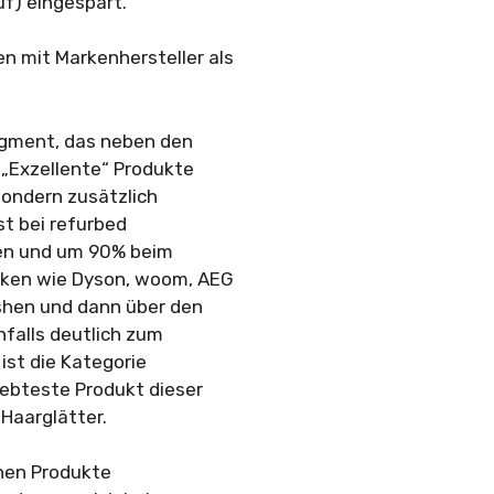
uf) eingespart.
 mit Markenhersteller als
egment, das neben den
 „Exzellente“ Produkte
sondern zusätzlich
t bei refurbed
gen und um 90% beim
ken wie Dyson, woom, AEG
ishen und dann über den
falls deutlich zum
ist die Kategorie
iebteste Produkt dieser
 Haarglätter.
enen Produkte