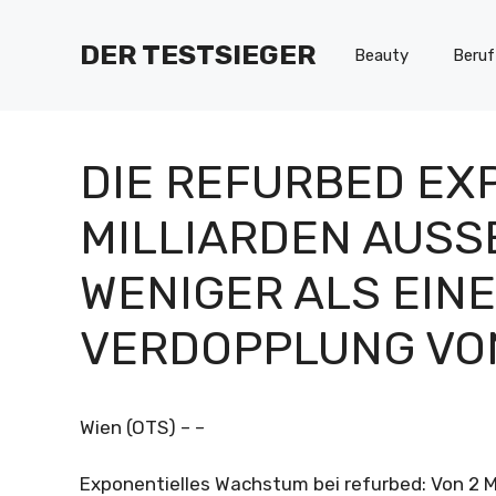
Zum
Inhalt
DER TESTSIEGER
Beauty
Beruf
springen
DIE REFURBED EXP
MILLIARDEN AUSSE
ENIGER ALS EINEM
ERDOPPLUNG VON 
Wien (OTS) – –
Exponentielles Wachstum bei refurbed: Von 2 M