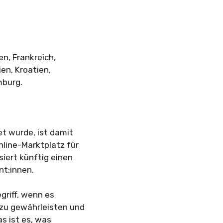
n, Frankreich,
ien, Kroatien,
mburg.
t wurde, ist damit
nline-Marktplatz für
iert künftig einen
nt:innen.
egriff, wenn es
zu gewährleisten und
s ist es, was