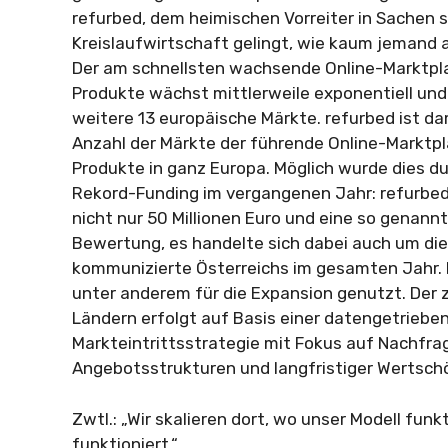
refurbed, dem heimischen Vorreiter in Sachen s
Kreislaufwirtschaft gelingt, wie kaum jemand 
Der am schnellsten wachsende Online-Marktpla
Produkte wächst mittlerweile exponentiell und 
weitere 13 europäische Märkte. refurbed ist da
Anzahl der Märkte der führende Online-Marktpl
Produkte in ganz Europa. Möglich wurde dies du
Rekord-Funding im vergangenen Jahr: refurbed 
nicht nur 50 Millionen Euro und eine so genann
Bewertung, es handelte sich dabei auch um die
kommunizierte Österreichs im gesamten Jahr. D
unter anderem für die Expansion genutzt. Der ze
Ländern erfolgt auf Basis einer datengetriebe
Markteintrittsstrategie mit Fokus auf Nachfrag
Angebotsstrukturen und langfristiger Wertsch
Zwtl.: „Wir skalieren dort, wo unser Modell funk
funktioniert.“