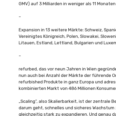
GMV) auf 3 Milliarden in weniger als 11 Monaten
–
Expansion in 13 weitere Märkte: Schweiz, Spanie
Vereinigtes Königreich, Polen, Slowakei, Slowen
Litauen, Estland, Lettland, Bulgarien und Luxe
–
refurbed, das vor neun Jahren in Wien gegründe
nun auch bei Anzahl der Märkte der führende O
refurbished Produkte in ganz Europa und adress
kombinierten Markt von 486 Millionen Konsume
„Scaling“, also Skalierbarkeit, ist der zentrale B
darum geht, schnelles und sicheres Wachstum 
gleichzeitig stark zu expandieren. Und genau da