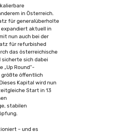
kalierbare
anderem in Österreich.
tz für generalüberholte
expandiert aktuell in
mit nun auch bei der
atz für refurbished
rch das österreichische
sicherte sich dabei
te „Up Round“-
 größte öffentlich
ieses Kapital wird nun
itgleiche Start in 13
nen
e, stabilen
öpfung.
tioniert – und es