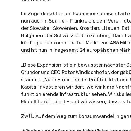
Im Zuge der aktuellen Expansionsphase starte
nun auch in Spanien, Frankreich, dem Vereinigte
der Slowakei, Slowenien, Kroatien, Litauen, Est
Bulgarien, der Schweiz und Luxemburg. Damit a
künftig einen kombinierten Markt von 486 Mill
und ist nun in insgesamt 24 europäischen Märkt
„Diese Expansion ist ein bewusster nächster Sch
Gründer und CEO Peter Windischhofer, der gebü
stammt. „Nach Erreichen der Profitabilität und
Kapital investieren wir dort, wo wir klare Nach
funktionierende Infrastruktur sehen. Wir skalie
Modell funktioniert – und wir wissen, dass es fu
Zwtl.: Auf dem Weg zum Konsumwandel in gan
„Wir sind von Anfang an mit der Vision angetre