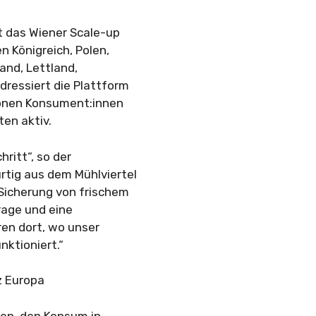
t das Wiener Scale-up
n Königreich, Polen,
land, Lettland,
dressiert die Plattform
ionen Konsument:innen
en aktiv.
ritt“, so der
rtig aus dem Mühlviertel
 Sicherung von frischem
frage und eine
ren dort, wo unser
nktioniert.“
z Europa
ten, den Konsum in