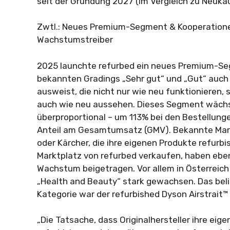
seit der Gründung 2027 (im Vergleich zu Neuka
Zwtl.: Neues Premium-Segment & Kooperationen
Wachstumstreiber
2025 launchte refurbed ein neues Premium-S
bekannten Gradings „Sehr gut“ und „Gut“ auch
ausweist, die nicht nur wie neu funktionieren, 
auch wie neu aussehen. Dieses Segment wächs
überproportional – um 113% bei den Bestellun
Anteil am Gesamtumsatz (GMV). Bekannte Mar
oder Kärcher, die ihre eigenen Produkte refurb
Marktplatz von refurbed verkaufen, haben eben
Wachstum beigetragen. Vor allem in Österreich 
„Health and Beauty“ stark gewachsen. Das bel
Kategorie war der refurbished Dyson Airstrait™
„Die Tatsache, dass Originalhersteller ihre eig