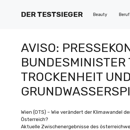
Zum
Inhalt
DER TESTSIEGER
Beauty
Beruf
springen
AVISO: PRESSEKO
BUNDESMINISTER 
TROCKENHEIT UND
GRUNDWASSERSPI
Wien (OTS) – Wie verändert der Klimawandel d
Österreich?
Aktuelle Zwischenergebnisse des österreichw