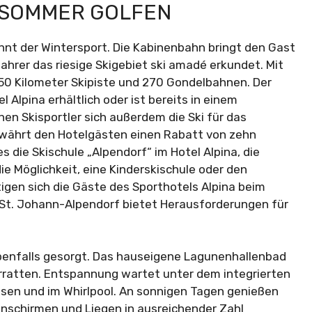
M SOMMER GOLFEN
nnt der Wintersport. Die Kabinenbahn bringt den Gast
hrer das riesige Skigebiet ski amadé erkundet. Mit
50 Kilometer Skipiste und 270 Gondelbahnen. Der
 Alpina erhältlich oder ist bereits in einem
hen Skisportler sich außerdem die Ski für das
ewährt den Hotelgästen einen Rabatt von zehn
es die Skischule „Alpendorf“ im Hotel Alpina, die
ie Möglichkeit, eine Kinderskischule oder den
gen sich die Gäste des Sporthotels Alpina beim
 St. Johann-Alpendorf bietet Herausforderungen für
 ebenfalls gesorgt. Das hauseigene Lagunenhallenbad
serratten. Entspannung wartet unter dem integrierten
sen und im Whirlpool. An sonnigen Tagen genießen
nschirmen und Liegen in ausreichender Zahl