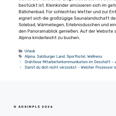
bestückt ist. Kleinkinder amüsieren sich im ge
Bällchenbad. Für schlechtes Wetter und zur 
eignet sich die großzügige Saunalandschaft des
Solebad, Wärmeliegen, Erlebnisduschen und ein
den Panoramablick genießen. Auf der Website a
Alpina kinderleicht zu buchen.
Kategorien
Urlaub
Schlagwörter
Alpina
,
Salzburger Land
,
Sporthotel
,
Wellness
Drahtlose Mitarbeiterkommunikation im Geschäft – w
Damit du dich nicht verzockst – Welcher Prozessor 
© ADSIMPLE 2026