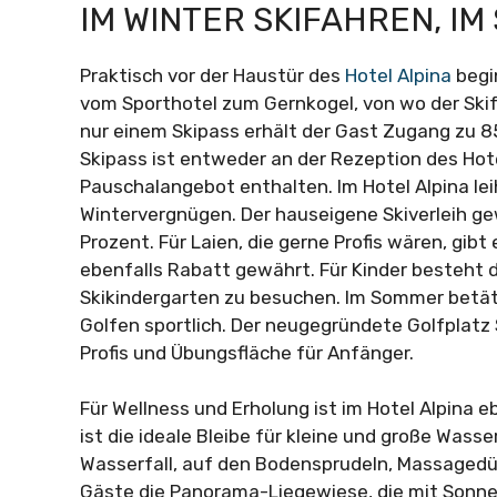
IM WINTER SKIFAHREN, I
Praktisch vor der Haustür des
Hotel Alpina
begi
vom Sporthotel zum Gernkogel, von wo der Skifa
nur einem Skipass erhält der Gast Zugang zu 8
Skipass ist entweder an der Rezeption des Hotel
Pauschalangebot enthalten. Im Hotel Alpina lei
Wintervergnügen. Der hauseigene Skiverleih g
Prozent. Für Laien, die gerne Profis wären, gibt 
ebenfalls Rabatt gewährt. Für Kinder besteht d
Skikindergarten zu besuchen. Im Sommer betäti
Golfen sportlich. Der neugegründete Golfplatz
Profis und Übungsfläche für Anfänger.
Für Wellness und Erholung ist im Hotel Alpina
ist die ideale Bleibe für kleine und große Was
Wasserfall, auf den Bodensprudeln, Massagedü
Gäste die Panorama-Liegewiese, die mit Sonne