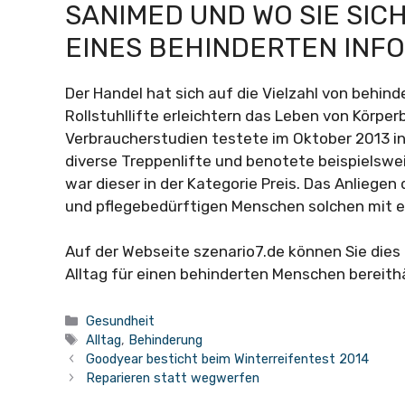
SANIMED UND WO SIE SICH
EINES BEHINDERTEN INF
Der Handel hat sich auf die Vielzahl von behin
Rollstuhllifte erleichtern das Leben von Körpe
Verbraucherstudien testete im Oktober 2013 i
diverse Treppenlifte und benotete beispielswe
war dieser in der Kategorie Preis. Das Anliege
und pflegebedürftigen Menschen solchen mit ei
Auf der Webseite szenario7.de können Sie dies
Alltag für einen behinderten Menschen bereithä
Kategorien
Gesundheit
Schlagwörter
Alltag
,
Behinderung
Goodyear besticht beim Winterreifentest 2014
Reparieren statt wegwerfen