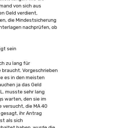
emand von sich aus
en Geld verdient,
en, die Mindestsicherung
nterlagen nachprüfen, ob
gt sein
ch zu lang für
 braucht. Vorgeschrieben
te es in den meisten
rauchen ja das Geld
 L. musste sehr lang
s warten, den sie im
e versucht, die MA 40
 gesagt, ihr Antrag
t als sich
haltet haben, wurde die