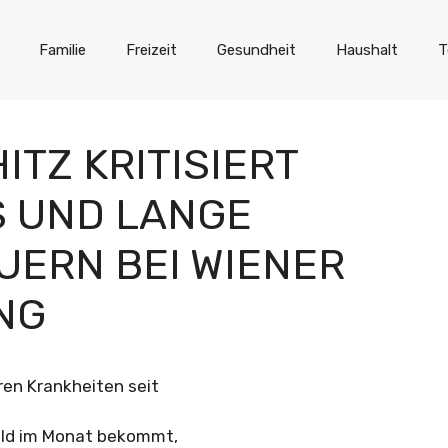
Familie
Freizeit
Gesundheit
Haushalt
T
TZ KRITISIERT
 UND LANGE
ERN BEI WIENER
NG
ren Krankheiten seit
geld im Monat bekommt,