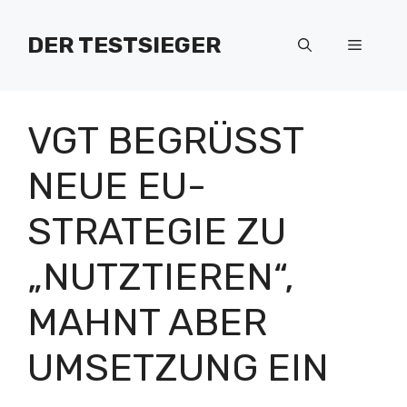
Zum
Inhalt
DER TESTSIEGER
Menü
springen
VGT BEGRÜSST N
EUE EU-S
TRATEGIE ZU „
NUTZTIEREN“, M
AHNT ABER U
MSETZUNG EIN