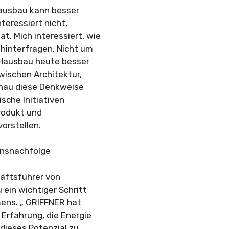
Hausbau kann besser
nteressiert nicht,
. Mich interessiert, wie
hinterfragen. Nicht um
s Hausbau heute besser
wischen Architektur,
enau diese Denkweise
ische Initiativen
rodukt und
orstellen.
ensnachfolge
häftsführer von
 ein wichtiger Schritt
mens. „ GRIFFNER hat
Erfahrung, die Energie
dieses Potenzial zu