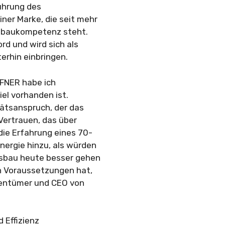
Führung des
ner Marke, die seit mehr
olzbaukompetenz steht.
rd und wird sich als
erhin einbringen.
FFNER habe ich
iel vorhanden ist.
tätsanspruch, der das
Vertrauen, das über
die Erfahrung eines 70-
ergie hinzu, als würden
usbau heute besser gehen
en Voraussetzungen hat,
gentümer und CEO von
 Effizienz