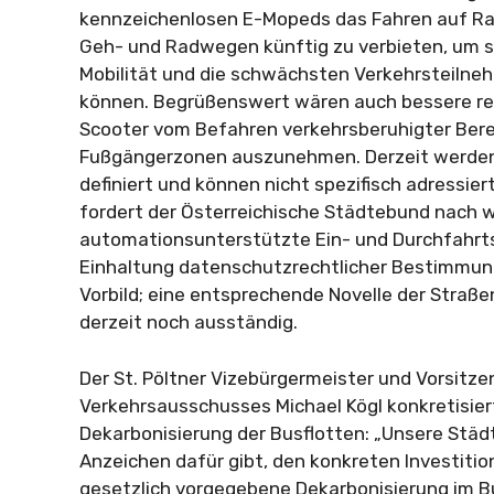
kennzeichenlosen E-Mopeds das Fahren auf R
Geh- und Radwegen künftig zu verbieten, um s
Mobilität und die schwächsten Verkehrsteilneh
können. Begrüßenswert wären auch bessere rec
Scooter vom Befahren verkehrsberuhigter Bere
Fußgängerzonen auszunehmen. Derzeit werden 
definiert und können nicht spezifisch adressier
fordert der Österreichische Städtebund nach w
automationsunterstützte Ein- und Durchfahrts
Einhaltung datenschutzrechtlicher Bestimmun
Vorbild; eine entsprechende Novelle der Straß
derzeit noch ausständig.
Der St. Pöltner Vizebürgermeister und Vorsitz
Verkehrsausschusses Michael Kögl konkretisiert
Dekarbonisierung der Busflotten: „Unsere Städ
Anzeichen dafür gibt, den konkreten Investitio
gesetzlich vorgegebene Dekarbonisierung im 