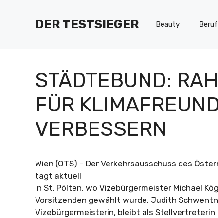
Zum
Inhalt
DER TESTSIEGER
Beauty
Beruf
springen
STÄDTEBUND: RA
FÜR KLIMAFREUND
VERBESSERN
Wien (OTS) – Der Verkehrsausschuss des Öste
tagt aktuell
in St. Pölten, wo Vizebürgermeister Michael Kö
Vorsitzenden gewählt wurde. Judith Schwentne
Vizebürgermeisterin, bleibt als Stellvertreteri