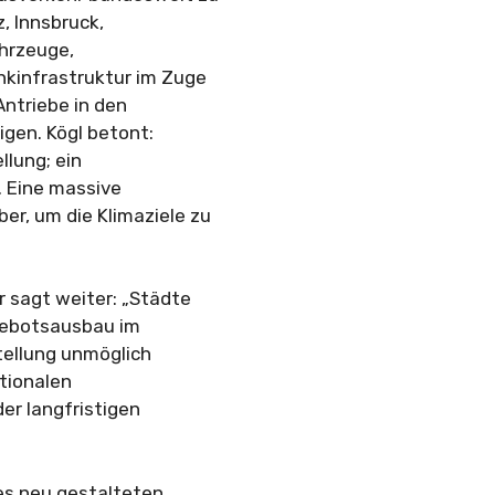
z, Innsbruck,
ahrzeuge,
nkinfrastruktur im Zuge
Antriebe in den
igen. Kögl betont:
llung; ein
. Eine massive
er, um die Klimaziele zu
sagt weiter: „Städte
gebotsausbau im
tellung unmöglich
ationalen
er langfristigen
es neu gestalteten