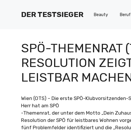
Zum
Inhalt
DER TESTSIEGER
Beauty
Beruf
springen
SPÖ-THEMENRAT (7
RESOLUTION ZEIGT
LEISTBAR MACHE
Wien (OTS) – Die erste SPÖ-Klubvorsitzenden-St
Herr hat am SPÖ
-Themenrat, der unter dem Motto „Dein Zuhaus
Resolution der SPÖ für leistbares Wohnen vorge
fünf Problemfelder identifiziert und die „Resolut