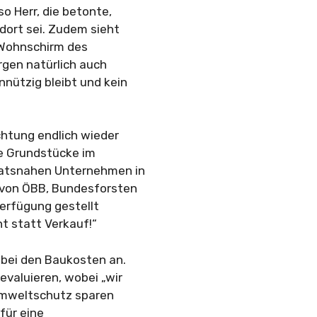
o Herr, die betonte,
dort sei. Zudem sieht
 Wohnschirm des
rgen natürlich auch
nützig bleibt und kein
chtung endlich wieder
ie Grundstücke im
aatsnahen Unternehmen in
n von ÖBB, Bundesforsten
erfügung gestellt
t statt Verkauf!“
bei den Baukosten an.
evaluieren, wobei „wir
 Umweltschutz sparen
für eine