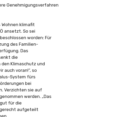
lere Genehmigungsverfahren
s Wohnen klimafit
PÖ ansetzt. So sei
 beschlossen worden: Für
zung des Familien-
Verfügung. Das
senkt die
in den Klimaschutz und
r auch voran!“, so
Malus-System fürs
Förderungen bei
. Verzichten sie auf
g genommen werden. „Das
gut für die
gerecht aufgeteilt
ben.