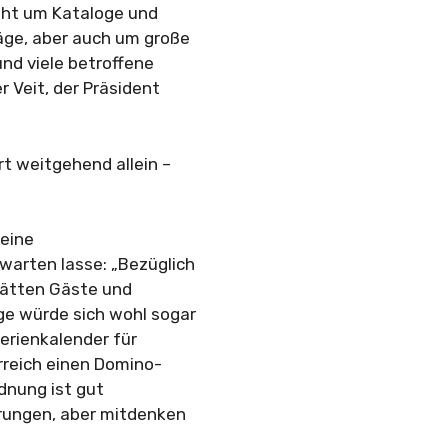
eht um Kataloge und
äge, aber auch um große
nd viele betroffene
r Veit, der Präsident
rt weitgehend allein –
keine
warten lasse: „Bezüglich
hätten Gäste und
ge würde sich wohl sogar
Ferienkalender für
rreich einen Domino-
dnung ist gut
erungen, aber mitdenken