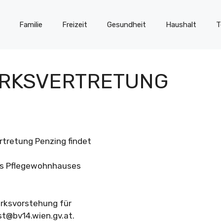
Familie
Freizeit
Gesundheit
Haushalt
T
IRKSVERTRETUNG
rtretung Penzing findet
des Pflegewohnhauses
irksvorstehung für
st@bv14.wien.gv.at
.