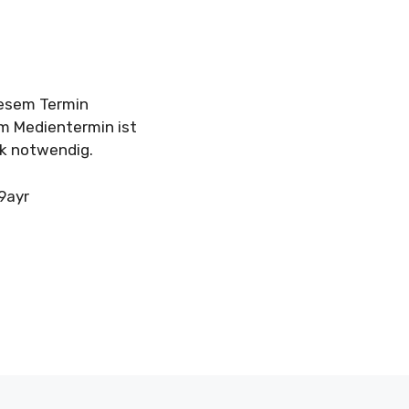
iesem Termin
em Medientermin ist
nk notwendig.
9ayr