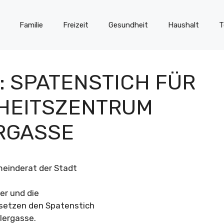
Familie
Freizeit
Gesundheit
Haushalt
T
: SPATENSTICH FÜR
RHEITSZENTRUM
RGASSE
meinderat der Stadt
er und die
 setzen den Spatenstich
lergasse.