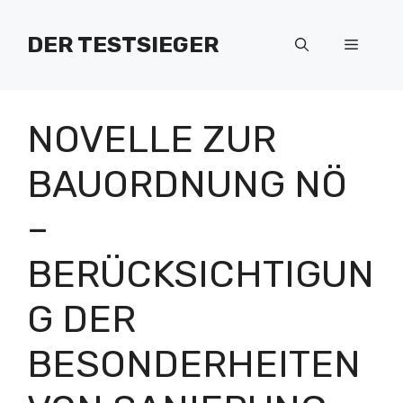
Zum
Inhalt
DER TESTSIEGER
Menü
springen
NOVELLE ZUR
BAUORDNUNG NÖ
–
BERÜCKSICHTIGUN
G DER
BESONDERHEITEN