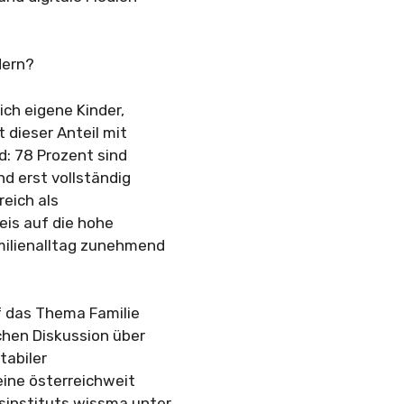
dern?
ch eigene Kinder,
t dieser Anteil mit
d: 78 Prozent sind
d erst vollständig
eich als
eis auf die hohe
milienalltag zunehmend
f das Thema Familie
ichen Diskussion über
tabiler
ine österreichweit
sinstituts wissma unter