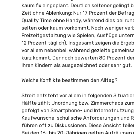
kaum fix eingeplant. Deutlich seltener gelingt
Zeit ohne Ablenkung: Nur 17 Prozent der Befrag
Quality Time ohne Handy, während dies bei rund
selten oder kaum vorkommt. Noch weniger ver
Freizeitgestaltung wie Spielen, Ausflüge unte
12 Prozent täglich). Insgesamt zeigen die Erge
vor allem nebenbei, während gezielte gemeinsa
kurz kommt. Dennoch bewerten 80 Prozent der 
ihren Kindern als ausgezeichnet oder sehr gut.
Welche Konflikte bestimmen den Alltag?
Streit entsteht vor allem in folgenden Situatio
Hälfte zählt Unordnung bzw. Zimmerchaos zum 
gefolgt von Smartphone- und Internetnutzung 
Kaufwünsche, schulische Anforderungen und 
führen oft zu Diskussionen. Diese Ansicht teil
Bei den 16- bis 20-Jährigen gelten Aufräumen 