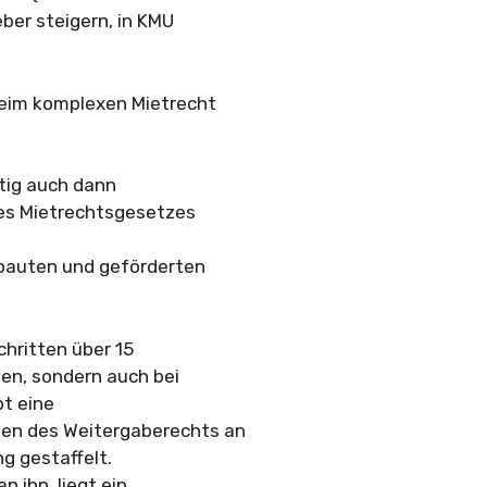
eber steigern, in KMU
beim komplexen Mietrecht
ftig auch dann
des Mietrechtsgesetzes
tbauten und geförderten
chritten über 15
ten, sondern auch bei
bt eine
en des Weitergaberechts an
g gestaffelt.
n ihn, liegt ein