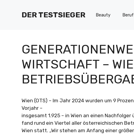
Zum
Inhalt
DER TESTSIEGER
Beauty
Beruf
springen
GENERATIONENWE
WIRTSCHAFT – WI
BETRIEBSÜBERGA
Wien (OTS) – Im Jahr 2024 wurden um 9 Proze
Vorjahr –
insgesamt 1.925 – in Wien an einen Nachfolger 
fand rund ein Viertel aller österreichischen Be
Wien statt. „Wir stehen am Anfang einer größe