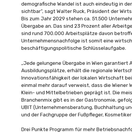
demografische Wandel ist auch eindeutig in d
sichtbar“, sagt Walter Ruck, Präsident der Wi
Bis zum Jahr 2029 stehen ca. 51.500 Unternehm
Übergabe an. Das sind 23 Prozent aller Arbeitg
sind rund 700.000 Arbeitsplätze davon betroffe
Unternehmensnachfolge ist somit eine wirtsch
beschäftigungspolitische Schlüsselaufgabe.
„Jede gelungene Übergabe in Wien garantiert A
Ausbildungsplätze, erhält die regionale Wertsc
Innovationsfähigkeit der lokalen Wirtschaft bei“
einmal mehr darauf verweist, dass die Wiener W
Klein- und Mittelbetrieben geprägt ist. Die me
Branchenmix gibt es in der Gastronomie, gefol
UBIT (Unternehmensberatung, Buchhaltung und
und der Fachgruppe der Fußpfleger, Kosmetike
Drei Punkte Programm für mehr Betriebsnachf