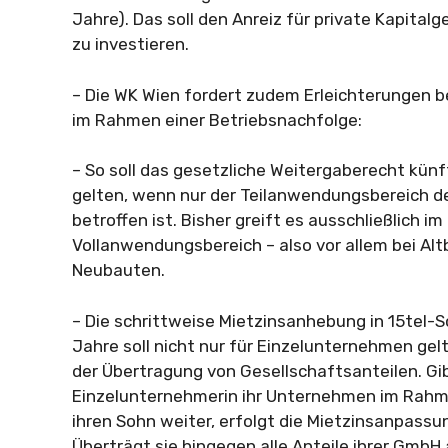
Jahre). Das soll den Anreiz für private Kapitalg
zu investieren.
– Die WK Wien fordert zudem Erleichterungen 
im Rahmen einer Betriebsnachfolge:
– So soll das gesetzliche Weitergaberecht kün
gelten, wenn nur der Teilanwendungsbereich 
betroffen ist. Bisher greift es ausschließlich im
Vollanwendungsbereich – also vor allem bei Al
Neubauten.
– Die schrittweise Mietzinsanhebung in 15tel-S
Jahre soll nicht nur für Einzelunternehmen gel
der Übertragung von Gesellschaftsanteilen. Gi
Einzelunternehmerin ihr Unternehmen im Rahm
ihren Sohn weiter, erfolgt die Mietzinsanpassun
Überträgt sie hingegen alle Anteile ihrer GmbH a