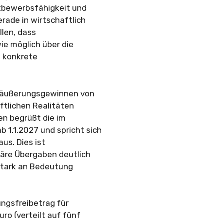
tbewerbsfähigkeit und
rade in wirtschaftlich
len, dass
ie möglich über die
i konkrete
Veräußerungsgewinnen von
ftlichen Realitäten
en begrüßt die im
1.1.2027 und spricht sich
us. Dies ist
iäre Übergaben deutlich
stark an Bedeutung
ungsfreibetrag für
o (verteilt auf fünf