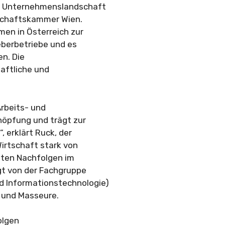
er Unternehmenslandschaft
rtschaftskammer Wien.
en in Österreich zur
eberbetriebe und es
n. Die
aftliche und
rbeits- und
höpfung und trägt zur
, erklärt Ruck, der
irtschaft stark von
isten Nachfolgen im
gt von der Fachgruppe
 Informationstechnologie)
r und Masseure.
olgen