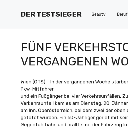
Zum
Inhalt
DER TESTSIEGER
Beauty
Beruf
springen
FÜNF VERKEHRSTO
VERGANGENEN W
Wien (OTS) – In der vergangenen Woche starbe
Pkw-Mitfahrer
und ein Fußgänger bei vier Verkehrsunfällen. 
Verkehrsunfall kam es am Dienstag, 20. Jänner
am Inn, Oberösterreich, bei dem zwei der obe
getötet wurden. Ein 50-Jähriger geriet mit se
Gegenfahrbahn und prallte mit der Fahrzeugfro