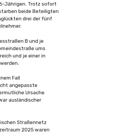
-Jährigen. Trotz sofort
arben beide Beteiligten
glückten drei der fünf
ilnehmer.
esstraßen B und je
 Gemeindestraße ums
eich und je einer in
 werden.
inem Fall
icht angepasste
vermutliche Ursache
 war ausländischer
chischen Straßennetz
hszeitraum 2025 waren