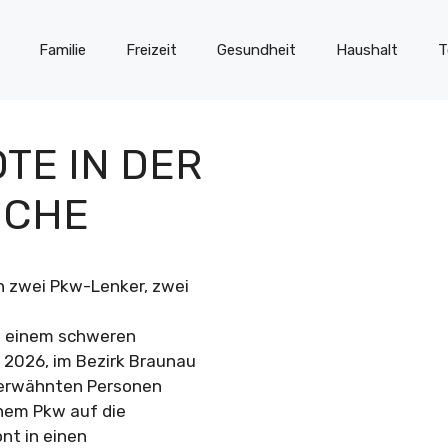
Familie
Freizeit
Gesundheit
Haushalt
T
TE IN DER
OCHE
n zwei Pkw-Lenker, zwei
Zu einem schweren
 2026, im Bezirk Braunau
n erwähnten Personen
inem Pkw auf die
nt in einen