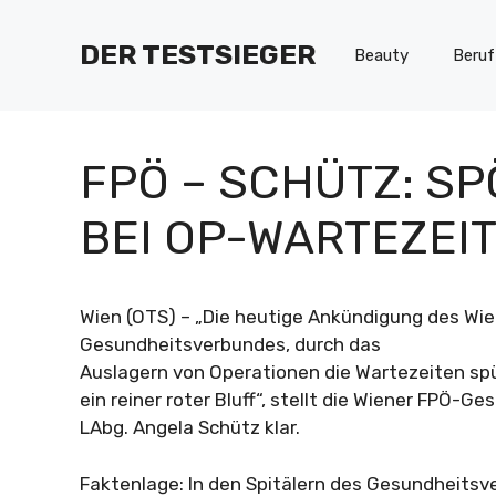
Zum
Inhalt
DER TESTSIEGER
Beauty
Beruf
springen
FPÖ – SCHÜTZ: S
BEI OP-WARTEZEI
Wien (OTS) – „Die heutige Ankündigung des Wie
Gesundheitsverbundes, durch das
Auslagern von Operationen die Wartezeiten spü
ein reiner roter Bluff“, stellt die Wiener FPÖ-G
LAbg. Angela Schütz klar.
Faktenlage: In den Spitälern des Gesundheits