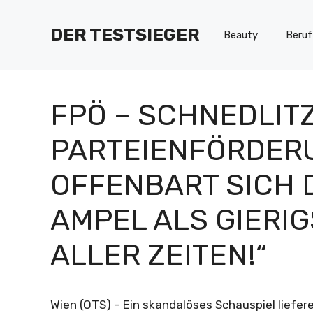
Zum
Inhalt
DER TESTSIEGER
Beauty
Beruf
springen
FPÖ – SCHNEDLITZ:
PARTEIENFÖRDE
OFFENBART SICH D
AMPEL ALS GIERI
ALLER ZEITEN!“
Wien (OTS) – Ein skandalöses Schauspiel liefere