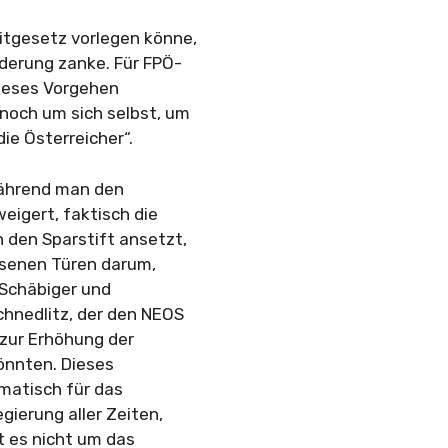
itgesetz vorlegen könne,
rderung zanke. Für FPÖ-
dieses Vorgehen
 noch um sich selbst, um
ie Österreicher“.
 Während man den
eigert, faktisch die
 den Sparstift ansetzt,
ossenen Türen darum,
 Schäbiger und
chnedlitz, der den NEOS
 zur Erhöhung der
könnten. Dieses
matisch für das
ierung aller Zeiten,
ht es nicht um das