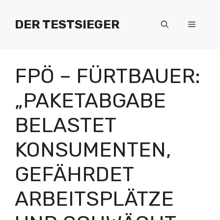
Zum
Inhalt
DER TESTSIEGER
Menü
springen
FPÖ – FÜRTBAUER:
„PAKETABGABE
BELASTET
KONSUMENTEN,
GEFÄHRDET
ARBEITSPLÄTZE