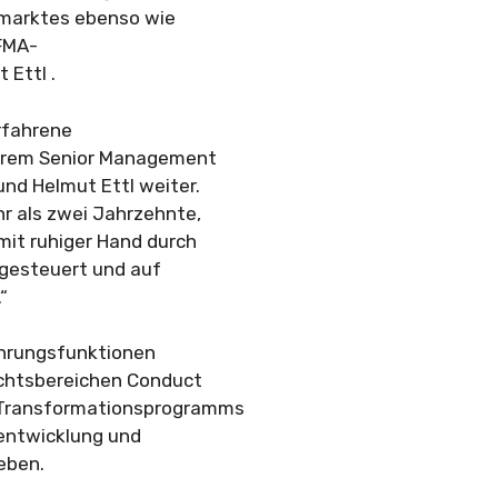
nzmarktes ebenso wie
 FMA-
 Ettl .
erfahrene
serem Senior Management
nd Helmut Ettl weiter.
hr als zwei Jahrzehnte,
mit ruhiger Hand durch
 gesteuert und auf
“
Führungsfunktionen
sichtsbereichen Conduct
s Transformationsprogramms
rentwicklung und
eben.