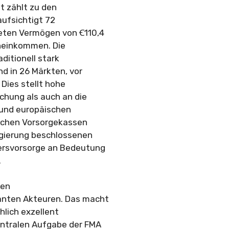
t zählt zu den
ufsichtigt 72
eten Vermögen von Ꞓ110,4
eneinkommen. Die
ditionell stark
nd in 26 Märkten, vor
 Dies stellt hohe
hung als auch an die
und europäischen
lichen Vorsorgekassen
egierung beschlossenen
tersvorsorge an Bedeutung
.
ren
anten Akteuren. Das macht
hlich exzellent
entralen Aufgabe der FMA