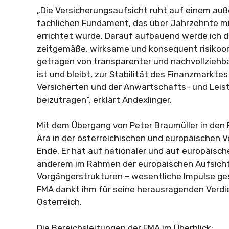
„Die Versicherungsaufsicht ruht auf einem au
fachlichen Fundament, das über Jahrzehnte mi
errichtet wurde. Darauf aufbauend werde ich d
zeitgemäße, wirksame und konsequent risikoori
getragen von transparenter und nachvollziehba
ist und bleibt, zur Stabilität des Finanzmarkt
Versicherten und der Anwartschafts- und Lei
beizutragen“, erklärt Andexlinger.
Mit dem Übergang von Peter Braumüller in den
Ära in der österreichischen und europäischen 
Ende. Er hat auf nationaler und auf europäisch
anderem im Rahmen der europäischen Aufsicht
Vorgängerstrukturen – wesentliche Impulse ges
FMA dankt ihm für seine herausragenden Verdi
Österreich.
Die Bereichsleitungen der FMA im Überblick: