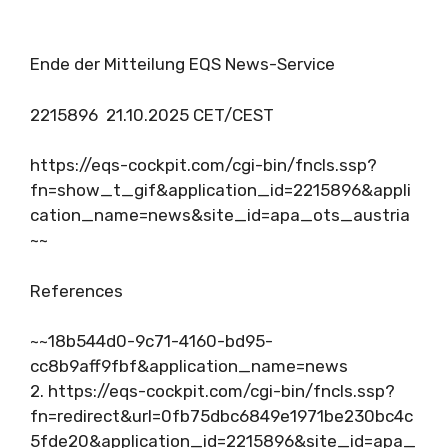
Ende der Mitteilung EQS News-Service
2215896 21.10.2025 CET/CEST
https://eqs-cockpit.com/cgi-bin/fncls.ssp?
fn=show_t_gif&application_id=2215896&appli
cation_name=news&site_id=apa_ots_austria
~~
References
~~18b544d0-9c71-4160-bd95-
cc8b9aff9fbf&application_name=news
2. https://eqs-cockpit.com/cgi-bin/fncls.ssp?
fn=redirect&url=0fb75dbc6849e1971be230bc4c
5fde20&application_id=2215896&site_id=apa_