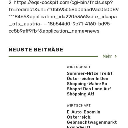
2. https://eqs-cockpit.com/cgi-bin/fncls.ssp?
fn=redirect&url=7f0bb95b58b0da5d9ac050089
1118465&application_id=2205366&site_id=apa
_ots_austria~~~18b544d0-9c71-4160-bd95-
cc8b9aff9fbf&application_name=news
NEUSTE BEITRÄGE
Mehr
WIRTSCHAFT
Sommer-Hitze Treibt
Österreicher In Den
Shopping-Wahn: So
Shoppt Das Land Auf
Shöpping.at!
WIRTSCHAFT
E-Auto-Boom In
Österreich:
Gebrauchtwagenmarkt
Explodiert!