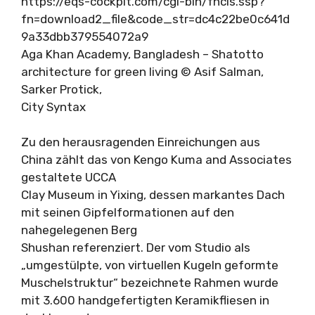
https://eqs-cockpit.com/cgi-bin/fncls.ssp?
fn=download2_file&code_str=dc4c22be0c641d
9a33dbb379554072a9
Aga Khan Academy, Bangladesh – Shatotto
architecture for green living © Asif Salman,
Sarker Protick,
City Syntax
Zu den herausragenden Einreichungen aus
China zählt das von Kengo Kuma and Associates
gestaltete UCCA
Clay Museum in Yixing, dessen markantes Dach
mit seinen Gipfelformationen auf den
nahegelegenen Berg
Shushan referenziert. Der vom Studio als
„umgestülpte, von virtuellen Kugeln geformte
Muschelstruktur“ bezeichnete Rahmen wurde
mit 3.600 handgefertigten Keramikfliesen in