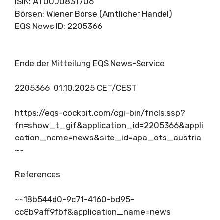
ISIN: AT0000831706
Börsen: Wiener Börse (Amtlicher Handel)
EQS News ID: 2205366
Ende der Mitteilung EQS News-Service
2205366 01.10.2025 CET/CEST
https://eqs-cockpit.com/cgi-bin/fncls.ssp?
fn=show_t_gif&application_id=2205366&appli
cation_name=news&site_id=apa_ots_austria
~~
References
~~18b544d0-9c71-4160-bd95-
cc8b9aff9fbf&application_name=news