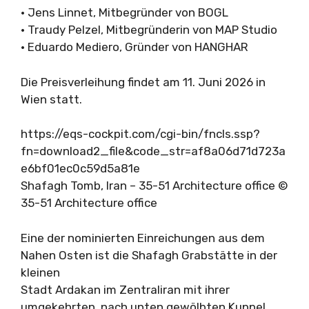
• Jens Linnet, Mitbegründer von BOGL
• Traudy Pelzel, Mitbegründerin von MAP Studio
• Eduardo Mediero, Gründer von HANGHAR
Die Preisverleihung findet am 11. Juni 2026 in
Wien statt.
https://eqs-cockpit.com/cgi-bin/fncls.ssp?
fn=download2_file&code_str=af8a06d71d723a
e6bf01ec0c59d5a81e
Shafagh Tomb, Iran – 35-51 Architecture office ©
35-51 Architecture office
Eine der nominierten Einreichungen aus dem
Nahen Osten ist die Shafagh Grabstätte in der
kleinen
Stadt Ardakan im Zentraliran mit ihrer
umgekehrten, nach unten gewölbten Kuppel