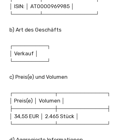
│ ISIN: │ AT0000969985 │
└───────┴──────────────┘
b) Art des Geschäfts
┌─────────┐
│ Verkauf │
└─────────┘
c) Preis(e) und Volumen
┌───────────┬─────────────┐
│ Preis(e) │ Volumen │
├───────────┼─────────────┤
│ 34,55 EUR │ 2.465 Stück │
└───────────┴─────────────┘
d) Aggregierte Informationen