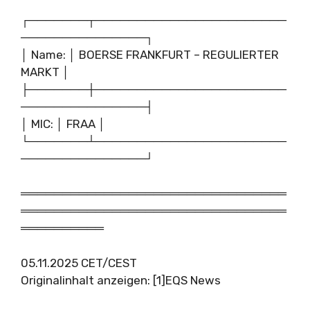
┌───────┬───────────────────────
───────────────┐
│ Name: │ BOERSE FRANKFURT – REGULIERTER
MARKT │
├───────┼───────────────────────
───────────────┤
│ MIC: │ FRAA │
└───────┴───────────────────────
───────────────┘
════════════════════════════════
════════════════════════════════
══════════
05.11.2025 CET/CEST
Originalinhalt anzeigen: [1]EQS News