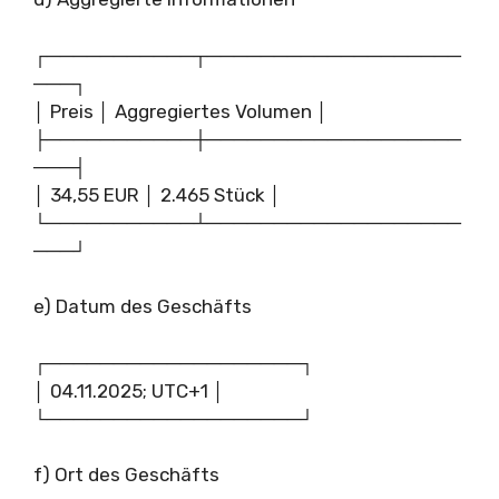
┌───────────┬───────────────────
───┐
│ Preis │ Aggregiertes Volumen │
├───────────┼───────────────────
───┤
│ 34,55 EUR │ 2.465 Stück │
└───────────┴───────────────────
───┘
e) Datum des Geschäfts
┌───────────────────┐
│ 04.11.2025; UTC+1 │
└───────────────────┘
f) Ort des Geschäfts