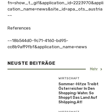
fn=show_t_gif&application_id=2223970&appli
cation_name=news&site_id=apa_ots_austria
~~
References
~~18b544d0-9c71-4160-bd95-
cc8b9aff9fbf&application_name=news
NEUSTE BEITRÄGE
Mehr
WIRTSCHAFT
Sommer-Hitze Treibt
Österreicher In Den
Shopping-Wahn: So
Shoppt Das Land Auf
Shöpping.at!